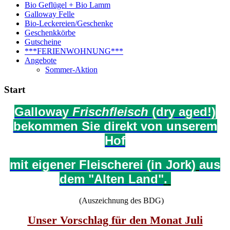
Bio Geflügel + Bio Lamm
Galloway Felle
Bio-Leckereien/Geschenke
Geschenkkörbe
Gutscheine
***FERIENWOHNUNG***
Angebote
Sommer-Aktion
Start
Galloway
Frischfleisch
(dry aged!)
bekommen Sie direkt
von unserem
Hof
mit eigener
Fleischerei (in Jork)
aus
dem
"Alten Land"
.
(Auszeichnung des BDG)
Unser Vorschlag für den
Monat Juli