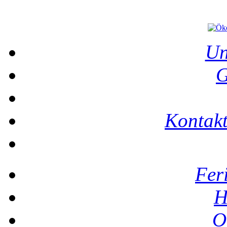
Un
G
Ko
Fer
H
O